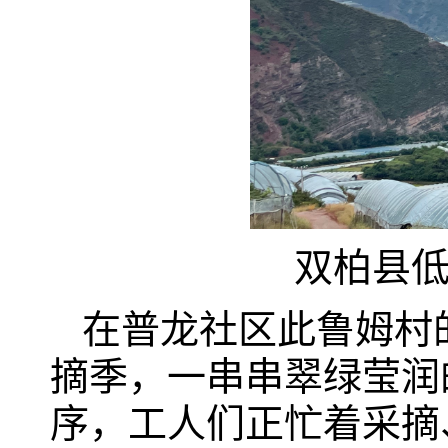
双柏县低
在普龙社区此鲁姆村
摘季，一串串翠绿莹润
序，工人们正忙着采摘