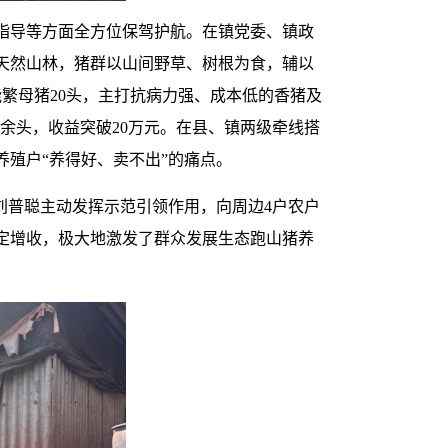
指导等方面全方位保驾护航。在镇党委、镇政
亩天然山林，猪群以山间野草、树根为食，辅以
能繁母猪20头，主打抗病力强、成本低的香猪及
0余头，收益突破20万元。在县、镇两级牵线搭
殖户“养得好、卖不出”的痛点。
刘普聪主动发挥示范引领作用，向周边4户农户
定增收，极大地激发了群众发展生态跑山猪养