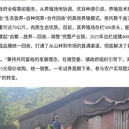
政府全程靠前服务，从养殖场地协调、优良种源引进、养殖技术
出“生态放养+自种饲草+合作回收”的高效养殖模式。依托数千
可达70公斤，肉质生态优质。目前，其养殖场存栏500余头，
“自繁—放养—回收—销售”完整产业链，2025年出栏成猪40
成品猪统一回收，打通了从山林到市场的直通渠道，彻底解决了养
富。”秉持共同富裕的发展理念，在镇党委、镇政府组织引导下，
25元保价收购、统一销售。一年试养周期下来，参与农户实现稳
”的转变。