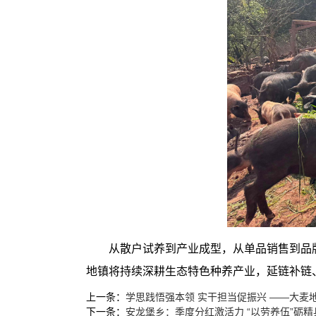
从散户试养到产业成型，从单品销售到品
地镇将持续深耕生态特色种养产业，延链补链
上一条：
学思践悟强本领 实干担当促振兴 ——大麦
下一条：
安龙堡乡：季度分红激活力 “以劳养伍”砺精