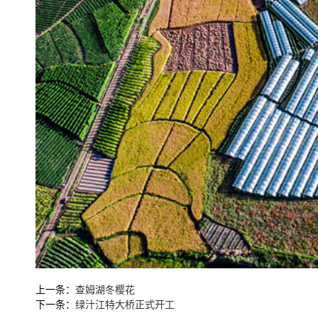
上一条：
查姆湖冬樱花
下一条：
绿汁江特大桥正式开工