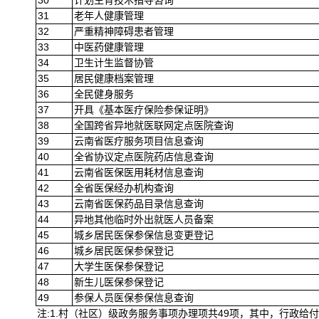
30
计划生育技术指导咨询
31
老年人健康管理
32
严重精神障碍患者管理
33
中医药健康管理
34
卫生计生监督协管
35
居民健康档案管理
36
全民健身服务
37
开具《基本医疗保险参保证明》
38
全国跨省异地就医联网定点医院查询
39
云南省医疗服务项目信息查询
40
全省协议定点医院药店信息查询
41
云南省医保医用耗材信息查询
42
全省医保经办机构查询
43
云南省医保药品目录信息查询
44
异地其他临时外出就医人员备案
45
城乡居民医保参保信息变更登记
46
城乡居民医保参保登记
47
大学生医保参保登记
48
新生儿医保参保登记
49
参保人员医保参保信息查询
:1.
49
注
村（社区）级政务服务事项办理项共
项，其中，行政给付