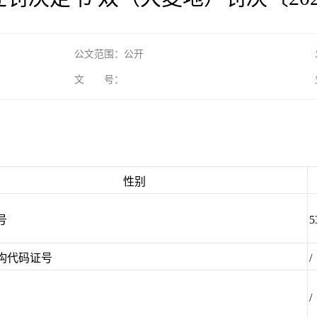
公文范围：公开
文 号：
性别
号
5
构代码证号
/
/