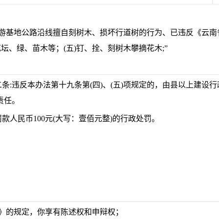
自驾游基地公路沿线擅自刻树木、损坏行道树的行为、已违反《云
花坛、绿、苗木等；(五)钉、拴、刻树木攀摘花木;”
:违反本办法第十九条第(四)、(五)项规定的，由县以上建设行
责任。
人民币100元(大写：壹佰元整)的行政处罚。
》的规定，你享有陈述权和申辩权；