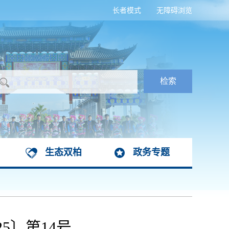
长者模式
无障碍浏览
生态双柏
政务专题
5〕第14号