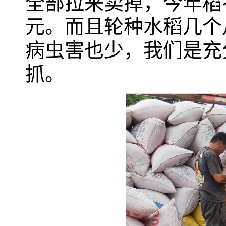
全部拉来卖掉，今年稻谷
元。而且轮种水稻几个
病虫害也少，我们是充分
抓。