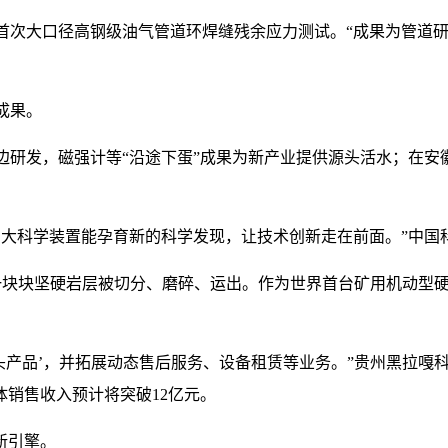
首次大口径高钢级油气管道环焊缝残余应力测试。“成果为管道
成果。
边研发，磁强计等“沿途下蛋”成果为新产业提供源头活水；在安
。大科学装置能孕育新的科学发现，让技术创新走在前面。”中国
一块块坚硬岩层被切分、磨碎、运出。作为世界首台矿用机动型硬岩掘
头产品’，并拓展动态售后服务、设备租赁等业务。”贵州黑拉嘎
体销售收入预计将突破12亿元。
新引擎。