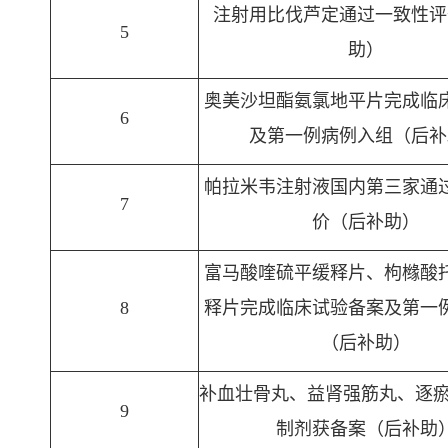
注射用比伐芦定通过一致性评
5
助）
奥美沙坦酯氨氯地平片完成临
6
及第一例病例入组（后补
帕拉米韦注射液国内第三家通
7
价（后补助）
富马酸喹硫平缓释片、枸橼酸
8
释片完成临床试验备案及第一
（后补助）
补血壮骨丸、益肾强筋丸、逐瘀
9
制剂获备案（后补助