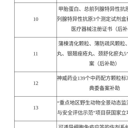
甲胎蛋白、总前列腺特异性抗
10
列腺特异性抗原3个测定试剂盒
医疗器械注册证书（后补
蒲楝清化颗粒、薄防疏风颗粒
11
丸、银翘痤疮丸、颈舒化瘀丸5
案（后补助）
神威药业139个中药配方颗粒
12
典委备案补助
“重点地区野生动物全景动态监
13
与安全评估示范”项目获国家立
可透导细胞免疫应答的佐剂系