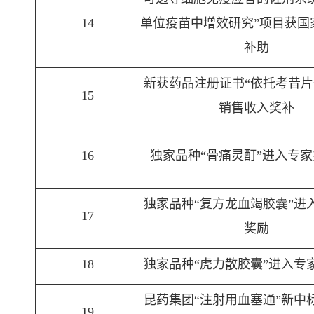
14
单位疫苗中增效研究”项目获国
补助
新获药品注册证书“依托考昔片”
15
销售收入奖补
16
独家品种“骨痛灵酊”进入专
独家品种“复方龙血竭胶囊”进
17
奖励
18
独家品种“虎力散胶囊”进入专
昆药集团“注射用血塞通”新中
19