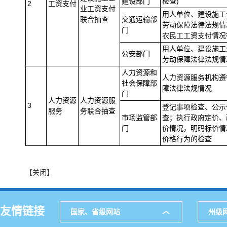
建设部门
检查)
2
工资支付
业工资支付
用人单位、建设施工
联合抽查
交通运输部
劳动保障法律法规情
门
农民工工资支付情况
用人单位、建设施工
公安部门
劳动保障法律法规情
人力资源和
人力资源服务机构遵
社会保障部
障法律法规情况
门
人力资源
人力资源服
3
登记事项检查、公示
服务
务联合抽查
市场监管部
查；执行政府定价、
门
价情况，明码标价情
价格行为的检查
【关闭】
友情链接
国家、省级网站
州级