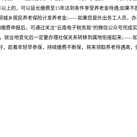
15年以上的，可以延长缴费至15年达到条件享受养老金待遇;如
照城乡居民养老保险计发养老金;——如果您是外出务工人员，办
保登记和缴费申报后，可通过关注“云南电子税务局”的微信公众号完
的，就业地变化后一定要办理社保关系转移到属地衔接起来;——
好，趁着年轻早参保，持续缴费不断保，将来领取养老待遇高，