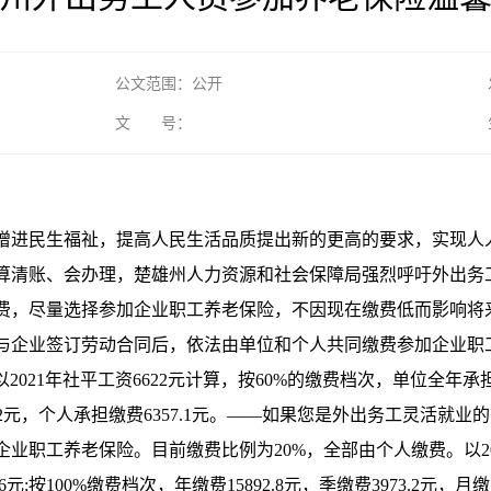
公文范围：公开
文 号：
增进民生福祉，提高人民生活品质提出新的更高的要求，实现人
算清账、会办理，楚雄州人力资源和社会保障局强烈呼吁外出务
费，尽量选择参加企业职工养老保险，不因现在缴费低而影响将
与企业签订劳动合同后，依法由单位和个人共同缴费参加企业职
021年社平工资6622元计算，按60%的缴费档次，单位全年承担缴费
14.2元，个人承担缴费6357.1元。——如果您是外出务工灵活
职工养老保险。目前缴费比例为20%，全部由个人缴费。以202
94.6元;按100%缴费档次，年缴费15892.8元，季缴费3973.2