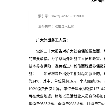
索引号：sbxrsj -/2023-0119001
发布机构：双柏县人社局
广大外出务工人员：
党的二十大报告对扩大社会保险覆盖面，
的重要举措。为了帮助外出务工人员知政策、
基本养老保险，避免错过年龄段而耽误参保缴
务：——如果您是外出务工相对稳定就业的，
为24%，其中，单位缴纳16%，个人缴纳8%。以2
100%缴费档次计算，单位全年承担缴费127
可在就业地或户籍地以灵活就业人员身份参加企业
年缴费9535.2元，季缴费2383.8元，月缴费7