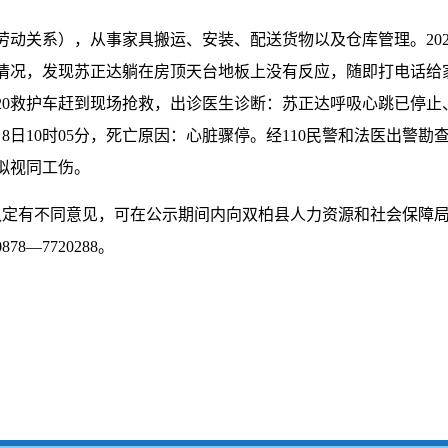
动关系），从事家具搬运、安装、配送货物以及仓库管理。2022年
情况，发现苏正达躺在房顶天台地板上没有反应，随即打电话给家
120救护车赶到现场抢救，出诊医生诊断：苏正达呼吸心跳已停
月8日10时05分，死亡原因：心脏骤停。经110民警和法医出警
拟视同工伤。
认定有不同意见，可在公示期间内向双柏县人力资源和社会保障
8—7720288。