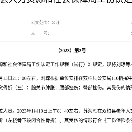
公文范围：公开
文 号：
（2023）第
2
号
源和社会保障局工伤认定工作规程（试行）》规定，现将刘琼等
2月13日21：00左右，刘琼根据单位安排在双柏县公安局110
突骨折（左）；腕关节肿胀；腰部挫伤；臀部挫伤。其受伤的情
人员。2023年1月10日上午8：40左右，苏海雁在双柏县老
折（左桡骨下段闭合性骨折）。其受伤的情形符合《工伤保险条