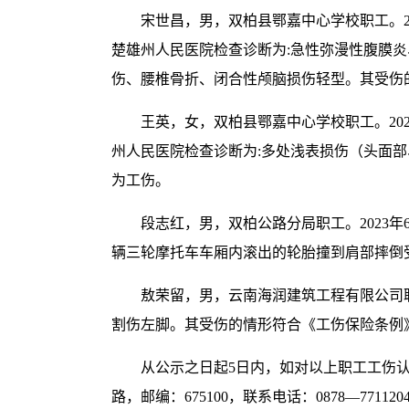
宋世昌，男，双柏县鄂嘉中心学校职工。20
楚雄州人民医院检查诊断为:急性弥漫性腹膜
伤、腰椎骨折、闭合性颅脑损伤轻型。其受伤
王英，女，双柏县鄂嘉中心学校职工。202
州人民医院检查诊断为:多处浅表损伤（头面
为工伤。
段志红，男，双柏公路分局职工。2023年6
辆三轮摩托车车厢内滚出的轮胎撞到肩部摔倒
敖荣留，男，云南海润建筑工程有限公司职工
割伤左脚。其受伤的情形符合《工伤保险条例
从公示之日起5日内，如对以上职工工伤
路，邮编：675100，联系电话：0878—771120