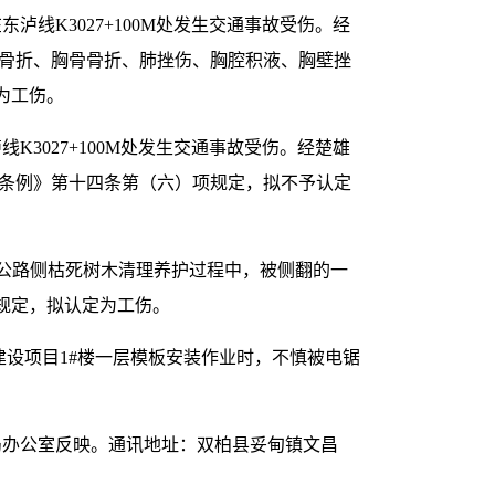
泸线K3027+100M处发生交通事故受伤。经
骨骨折、胸骨骨折、肺挫伤、胸腔积液、胸壁挫
为工伤。
K3027+100M处发生交通事故受伤。经楚雄
险条例》第十四条第（六）项规定，拟不予认定
7处开展公路侧枯死树木清理养护过程中，被侧翻的一
规定，拟认定为工伤。
府建设项目1#楼一层模板安装作业时，不慎被电锯
局办公室反映。通讯地址：双柏县妥甸镇文昌