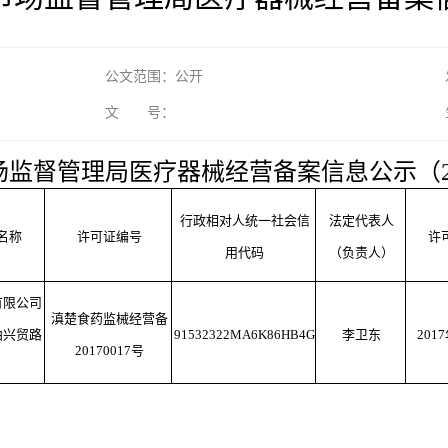
公文范围：公开
文 号：
监督管理局医疗器械经营备案信息公示（2024
行政相对人统一社会信
法定代表人
名称
许可证编号
许
用代码
（负责人）
有限公司
滇楚食药监械经营备
柏兴贸路
91532322MA6K86HB4G
李卫东
201
20170017号