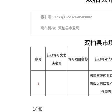
索引号：sbxsjj1 -/2024-0509002
发布机构：双柏县市监局
双柏县市场
行政许可文书
序号
许可项目名称
行政相对人
决定号
云南东骏药业
1
东骏大药房双
连锁店
【关闭】