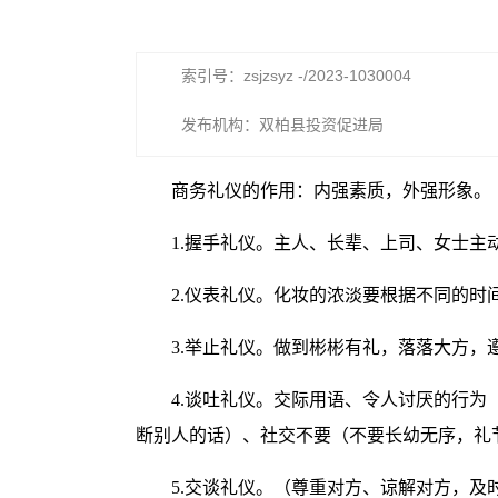
索引号：zsjzsyz -/2023-1030004
发布机构：双柏县投资促进局
商务礼仪的作用：内强素质，外强形象。
1.握手礼仪。主人、长辈、上司、女士
2.仪表礼仪。化妆的浓淡要根据不同的时
3.举止礼仪。做到彬彬有礼，落落大方
4.谈吐礼仪。交际用语、令人讨厌的行
断别人的话）、社交不要（不要长幼无序，礼
5.交谈礼仪。（尊重对方、谅解对方，