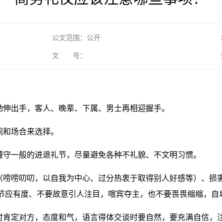
公文范围：公开
文 号：
主动伸出手，客人、晚辈、下属、男士再相迎握手。
间和场合来选择。
，遵守一般的进退礼节，尽量避免各种不礼貌、不文明习惯。
为（唠唠叨叨，以自我为中心、过分热衷于取得别人好感等）、损
节应有度、不要故意引人注目，喧宾夺主，也不要畏畏缩缩，自
及时肯定对方，态度和气，语言得体交谈时要自然，要充满自信，