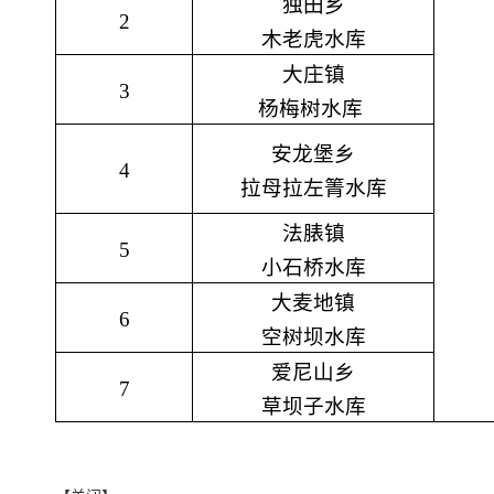
独田乡
2
木老虎水库
大庄镇
3
杨梅树水库
安龙堡乡
4
拉母拉左箐水库
法脿镇
5
小石桥水库
大麦地镇
6
空树坝水库
爱尼山乡
7
草坝子水库