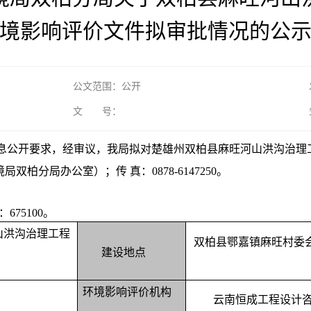
境影响评价文件拟审批情况的公
公文范围：公开
文 号：
息公开要求，经审议，我局拟对楚雄州
双柏县麻旺河山洪沟治理
环境局双柏分局办公室）；传 真：0878-6147250。
：
675100。
山洪沟治理工程
双柏县
鄂嘉镇麻旺村委
目
建设地点
环境影响评价机构
云南恒成工程设计