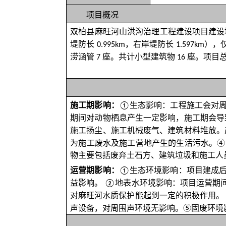
项目概况
双柏县麻旺河山洪沟治理工程建设项目建设
堤防长
，右岸堤防长
），
0.995km
1.597km
涝涵管
座。共计小型建筑物
座。项目
7
16
施工期影响：
生态影响：工程施工会对
①
期间对动物栖息产生一定影响，施工期会导
施工扬尘、施工机械废气、建筑材料堆放。
为施工废水及施工营地产生的生活污水。
④
物主要包括废弃土石方、建筑垃圾和施工人
运营期影响：
生态环境影响
：项目建成
①
益影响。
地表水环境影响
：项目运营期
②
对麻旺河水质保护能起到一定的积极作用。
声设备，对周围声环境无影响。
⑤
固废环境