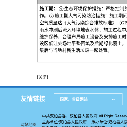
施工期：
生态环境保护措施
：
严格控制
①
作。
施工期大气污染防治措施：施工期
②
空气质量达《大气污染综合排放标准》（
GB
雨水冲刷后流入环境地表水体；施工过程中
维护保养，合理布局施工设备及安排施工时
设区低洼处场地平整回填及后期绿化覆土，
集后
与当地村民生活垃圾一起处置
。
【关闭】
友情链接
国家、省级网站
中共双柏县委、双柏县人民政府 All Right Reserv
主办单位:双柏县人民政府 承办单位:双柏县人
网站地图