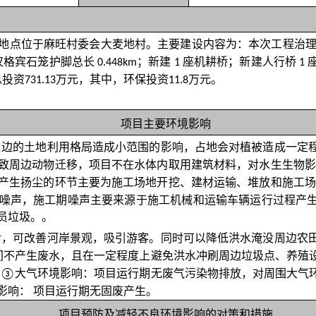
地点位于麻旺村委会大麦地村。主要建设内容为：本次工程治
仅格宾石笼护脚总长
；新建
座机耕桥；新建人行桥
0.448km
1
1
总投资
万元，其中，环保投资
万元。
731.13
11.8
项目主要环境影响
周边的土地利用格局造成小范围的影响，占地会对植被造成一定
致周边动物迁移，项目不在水体内取用建筑材料，对水生生物影
产生扬尘的环节主要为施工场地开挖、建材运输、堆放和施工场
噪声，施工期噪声主要来源于施工机械和运输车辆运行过程产
员垃圾。。
后
，可改善
河岸
景观，
吸引游客
。同时可以降低洪水淹没周边农
间不产生废水，且
在一定程度上避免洪水冲刷周边垃圾点、养殖
大气环境影响
：
项目运行期无废气污染物排放，对周围大气
③
影响
：
项目运行期无固废
产生
。
项目预防及减轻不良环境影响的对策和措施