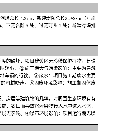
理河段总长
，新建堤防总长
（左岸
1.2km
2.592km
座、下河台阶
处、过河汀步
处；新建穿堤排
5
2
程度的破坏，项目建设区无珍稀保护植物，建设
响较小；
施工期大气污染影响：主要为建筑
②
地车辆的行驶。
废水：项目施工期废水主要
③
生的机械噪声。
⑤
固废环境影响：施工期固体废
田、房屋等建筑物的几率，对周围生态环境有有
设施、农田而导致将污染物带入水中进入水体，
环境无影响。
④
噪声环境影响
：
项目运行期无噪