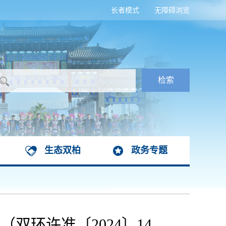
长者模式
无障碍浏览
生态双柏
政务专题
环许准〔2024〕14