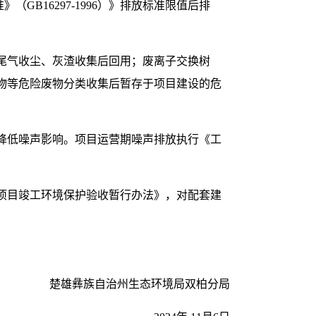
B16297-1996）》排放标准限值后排
尾气收尘、灰渣收集后回用；废离子交换树
物等危险废物分类收集后暂存于项目建设的危
降低噪声影响。项目运营期噪声排放执行《工
项目竣工环境保护验收暂行办法》，对配套建
楚雄彝族自治州生态环境局双柏分局