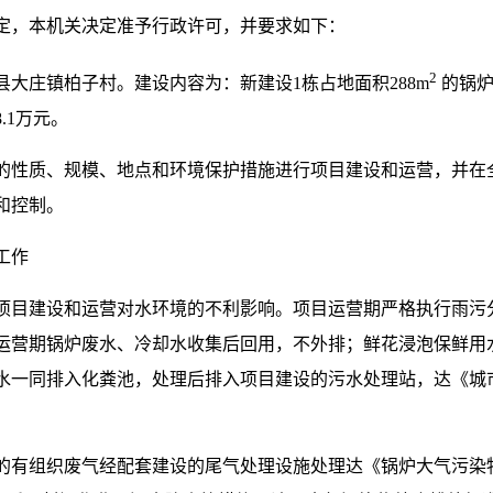
定，本机关决定准予行政许可，并要求如下：
2
大庄镇柏子村。建设内容为：新建设1栋占地面积288m
的锅炉
.1万元。
的性质、规模、地点和环境保护措施进行项目建设和运营，并在
和控制。
工作
项目建设和运营对水环境的不利影响。项目运营期严格执行雨污
运营期锅炉废水、冷却水收集后回用，不外排；鲜花浸泡保鲜用
一同排入化粪池，处理后排入项目建设的污水处理站，达《城市污水
有组织废气经配套建设的尾气处理设施处理达《锅炉大气污染物排放标