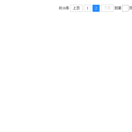
共16条
上页
1
2
下页
到第