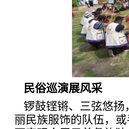
民俗巡演展风采
锣鼓铿锵、三弦悠扬
丽民族服饰的队伍，或