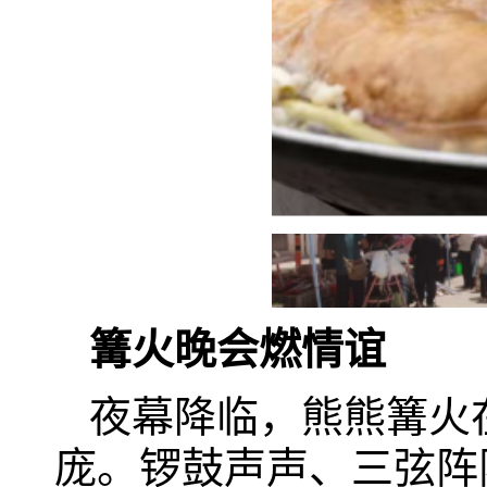
篝火晚会燃情谊
夜幕降临，熊熊篝火
庞。锣鼓声声、三弦阵