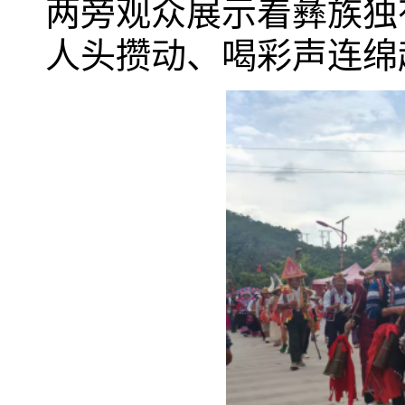
两旁观众展示着彝族独
人头攒动、喝彩声连绵