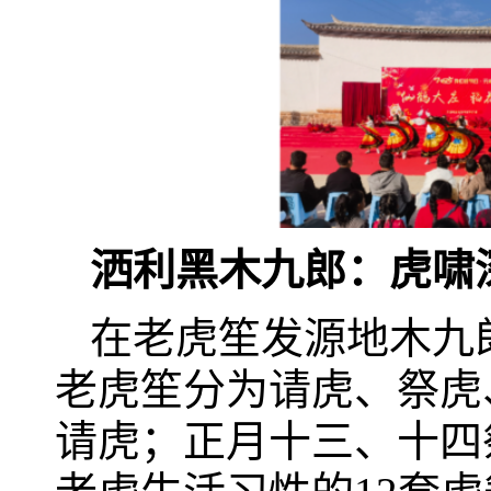
洒利黑木九郎：虎啸
在老虎笙发源地木九
老虎笙分为请虎、祭虎
请虎；正月十三、十四