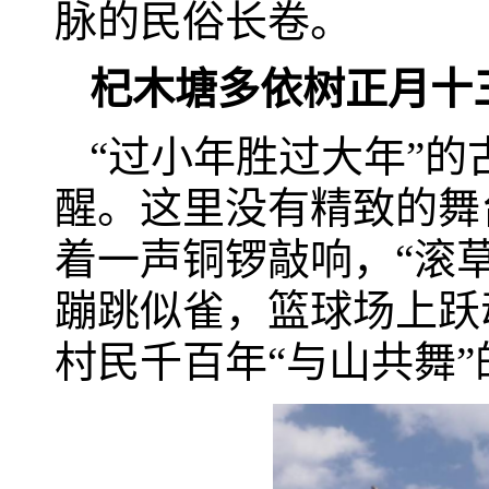
脉的民俗长卷。
杞木塘多依树正月十
“过小年胜过大年”
醒。这里没有精致的舞
着一声铜锣敲响，“滚
蹦跳似雀，篮球场上跃
村民千百年“与山共舞