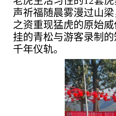
老虎生活习性的12套
声祈福随晨雾漫过山梁
之资重现猛虎的原始威
挂的青松与游客录制的短
千年仪轨。