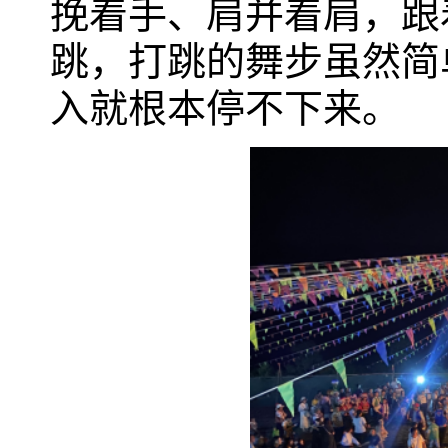
挽着手、肩并着肩，跟
跳，打跳的舞步虽然简
入就根本停不下来。