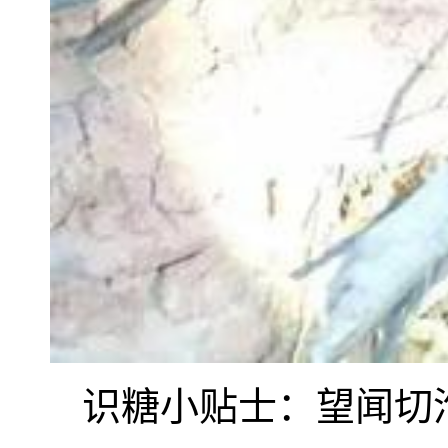
识糖小贴士：望闻切