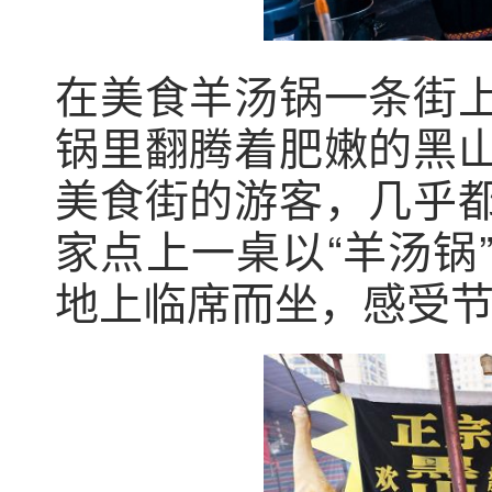
在美食羊汤锅一条街
锅里翻腾着肥嫩的黑
美食街的游客，几乎
家点上一桌以“羊汤锅
地上临席而坐，感受