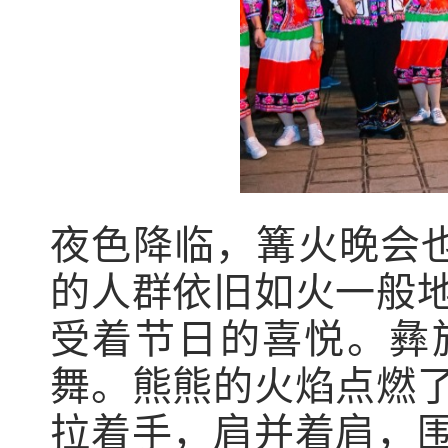
夜色降临，篝火晚会也
的人群依旧如火一般
受着节日的喜悦。彝
舞。熊熊的火焰点燃
拉着手，肩并着肩，