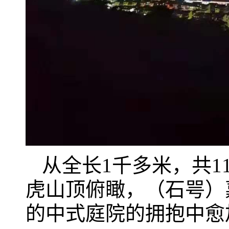
从全长1千多米，共1
虎山顶俯瞰，（石咢）
的中式庭院的拥抱中愈