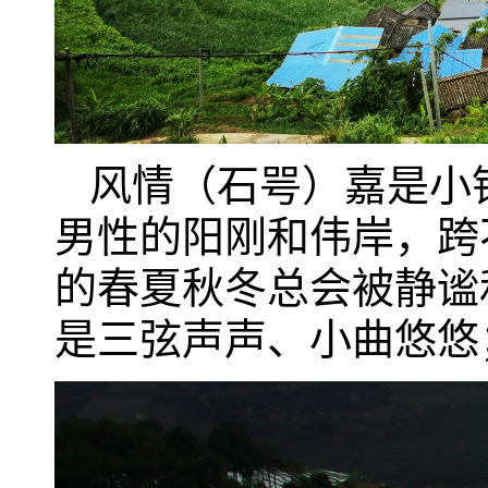
风情（石咢）嘉是小
男性的阳刚和伟岸，跨
的春夏秋冬总会被静谧
是三弦声声、小曲悠悠