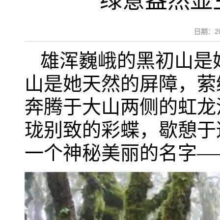
绿意盎然显
日期：2
雄浑巍峨的黑初山是
山是她天然的屏障，萦
奔腾于大山两侧的虹龙
珑别致的彩蝶，歇憩于
一个神秘美丽的名字—