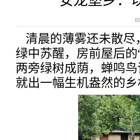
安龙堡乡：
日
清晨的薄雾还未散尽
绿中苏醒，房前屋后的“
两旁绿树成荫，蝉鸣鸟
就出一幅生机盎然的乡