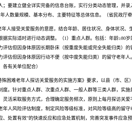
人；要建立健全详实完备的信息台账，实行分类动态管理，并录
老年人数量规模、基本分布、主要特征等总体信息。（省民政厅牵
守老年人接受关爱服务的意愿，结合年龄、居住状况、身体状况、
据实际适时进行动态调整。（1）重点人群。包括：年龄≥80岁
能力评估但因身体原因长期卧床（按重度失能或完全失能归类）的
力评估但因身体原因行动不便（按中度失能归类）的留守老年人。
，各有关单位配合）
展特殊困难老年人探访关爱服务的实施方案》要求，以县（市、区
制度。针对重点人群、次重点人群、一般人群等三类人群，实施
，灵活采取服务方式，合理确定服务频次，原则上每月探访关爱
老年人风险评估制度，制定风险等级标准，对风险等级高的留守
应、处置有效”的快速反应和应急处置机制，完善突发事件应急