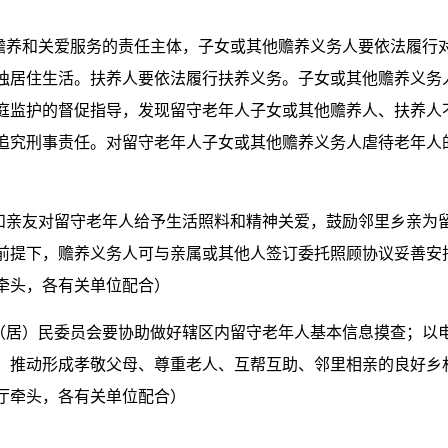
人赡养和关爱服务的责任主体，子女或其他赡养义务人要依法履行
独居住生活。扶养人要依法履行扶养义务。子女或其他赡养义务
庭监护的督促指导，发现留守老年人子女或其他赡养人、扶养人
追究刑事责任。对留守老年人子女或其他赡养义务人虐待老年人
员和亲友对留守老年人给予生活照料和精神关爱，鼓励邻里乡亲为
前提下，赡养义务人可与亲属或其他人签订委托照顾协议妥善安
牵头，各有关单位配合）
村（居）民委员会要协助做好辖区内留守老年人基本信息摸查；以
，推动形成孝敬父母、尊重老人、互帮互助、邻里相亲的良好乡
厅牵头，各有关单位配合）