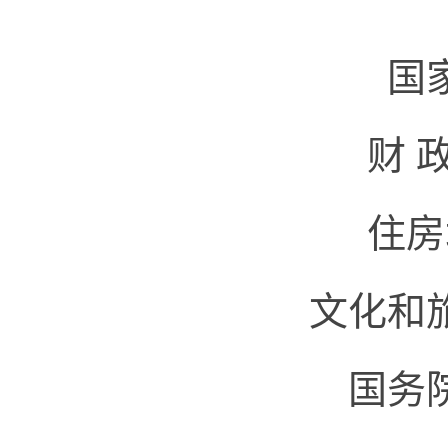
国
财 
住
文化和
国务