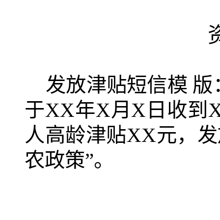
发放津贴短信模
版
于
XX
年
X
月
X
日收到
人高龄津贴
XX
元，发
农政策
”。