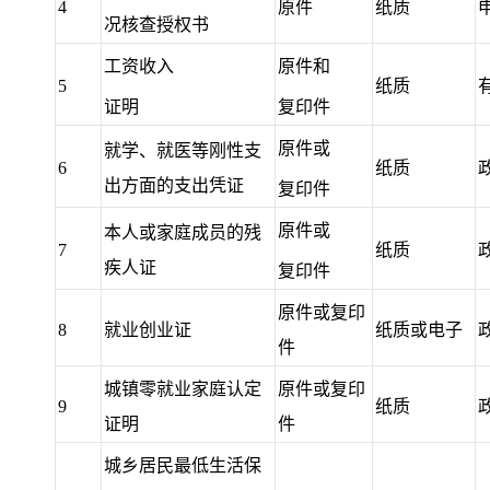
4
原件
纸质
况核查授权书
工资收入
原件和
5
纸质
证明
复印件
原件或
就学、就医等刚性支
6
纸质
出方面的支出凭证
复印件
原件或
本人或家庭成员的残
7
纸质
疾人证
复印件
原件或复印
8
就业创业证
纸质或电子
件
城镇零就业家庭认定
原件或复印
9
纸质
证明
件
城乡居民最低生活保