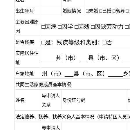
出生年月
婚姻情况
□未婚 □已婚 □离异 
主要困难原
□因病 □因学 □因残 □因缺劳动力 □因
因
□是：残疾等级和类别：
□否
是否残疾
实际居住住
_____州（市）___县（市、区）_
址
州（市）___县（市、区）_____乡
户籍地址
共同生活家庭成员基本情况
与申请人
姓名
身份证号码
关系
法定赡养、抚养、扶养义务人基本情况（申请特困人员
与申请人