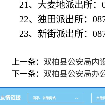
21、大麦地派出所：0878
22、独田派出所：0878-
23、新街派出所：0878-
上一条：
双柏县公安局内
下一条：
双柏县公安局办
友情链接
国家、省级网站
州级