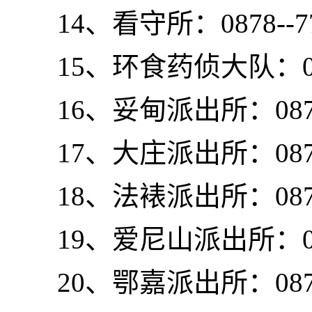
14、看守所：0878--77
15、环食药侦大队：0878
16、妥甸派出所：0878-
17、大庄派出所：0878-
18、法裱派出所：0878-
19、爱尼山派出所：0878
20、鄂嘉派出所：0878-