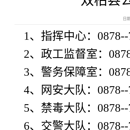
双柏县
日期
1、指挥中心：0878--7
2、政工监督室：0878--
3、警务保障室：0878--
4、网安大队：0878--7
5、禁毒大队：0878--7
6、交警大队：0878--7