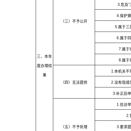
3.危及
4.保护
（三）不予公开
5.属于
6.属于
7.属
三、本年
8.属
度办理结
1.本机关
果
（四）无法提供
2.没有现
3.补正后
1.信访
2
（五）不予处理
3.要求