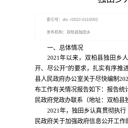
索引号：dtx -/2022-0115002
发布机构：双柏县独田乡
一、总体情况
2021
年以来，双柏县
独田乡
开
、
尽公开
”
的要求，扎实有序推
县人民政府办公室关于尽快编制
20
布工作有关情况报告如下：报告统
民政府党政办
联系（地址：
双柏县
2021
年，
独田
乡认真贯彻执行
民政府关于加强政府信息公开工作