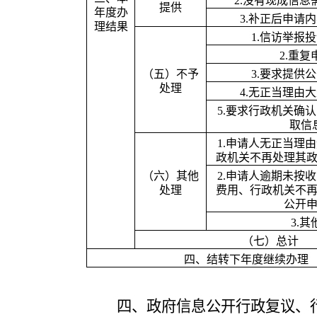
2.
没有现成信息
提供
年度办
3.
补正后申请内
理结果
1.
信访举报投
2.
重复
（五）不予
3.
要求提供公
处理
4.
无正当理由大
5.
要求行政机关确认
取信
1.
申请人无正当理由
政机关不再处理其
（六）其他
2.
申请人逾期未按收
处理
费用、行政机关不
公开
3.
其
（七）总计
四、结转下年度继续办理
四、政府信息公开行政复议、