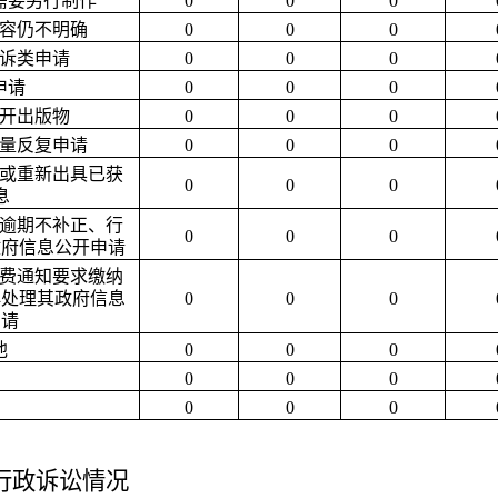
需要另行制作
0
0
0
容仍不明确
0
0
0
诉类申请
0
0
0
申请
0
0
0
开出版物
0
0
0
量反复申请
0
0
0
或重新出具已获
0
0
0
息
逾期不补正、行
0
0
0
政府信息公开申请
费通知要求缴纳
再处理其政府信息
0
0
0
申请
他
0
0
0
0
0
0
0
0
0
行政诉讼情况