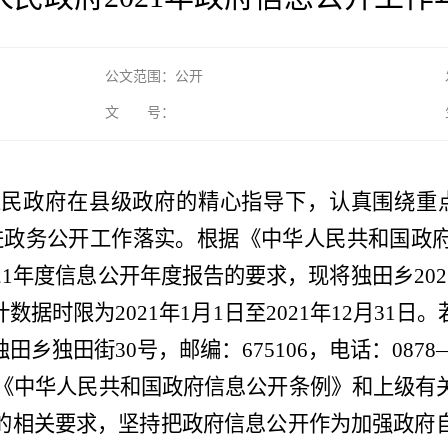
公文范围：公开
文 号：
人民政府
在
县
级政府的精心指导下，认真围绕重
进政务公开工作落实。根据《中华人民共和国政
21
年度信息公开年度报告的要求，现将
独田乡
202
计数据时限为
2021
年
1
月
1
日至
2021
年
12
月
31
日。
独田乡独田街
30
号
，邮编：
675106
，电话：
0878
《
中华人民共和国政府信息公开条例
》和上级有
的相关要求，坚持把政府信息公开作为加强政府