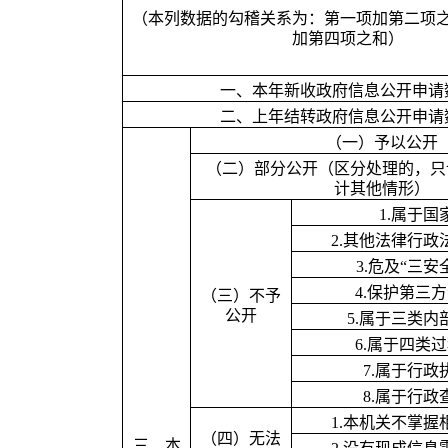
（本列数据的勾稽关系为：第一项加第二项
加第四项之和）
一、本年新收政府信息公开申请
二、上年结转政府信息公开申请
（一）予以公开
（二）部分公开（区分处理的，只
计其他情形）
1.
属于国
2.
其他法律行政
3.
危及
“
三安
4.
保护第三方
（三）不予
公开
5.
属于三类内
6.
属于四类过
7.
属于行政
8.
属于行政
1.
本机关不掌握
（四）无法
三、本