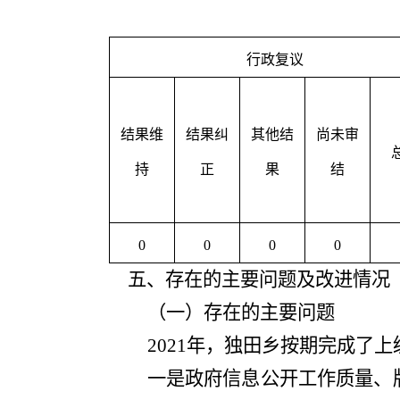
行政复议
结果维
结果纠
其他结
尚未审
持
正
果
结
0
0
0
0
五、存在的主要问题及改进情况
（一）存在的主要问题
2021
年，
独田乡
按期完成了上
一是
政府信息公开工作质量、