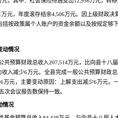
万元，其中：社会保险待遇支出
12,956
万元，转移
1
万元，年度滚存结余
4,506
万元。
因上级财政决
包括按政策属个人账户的资金余额以及按规定够
变动情况
公共预算财政总收入
207,514
万元，比向
县十八
助收入减少
6
万元。全县完成一般公共预算财政总
少
6
万元
，
主要变动原因：
上解支出
减少
6
万元。
五次会议
报告数
保持一致
。
动情况
性基金预算总收入
84,438
万元，
与
向
县十八届人