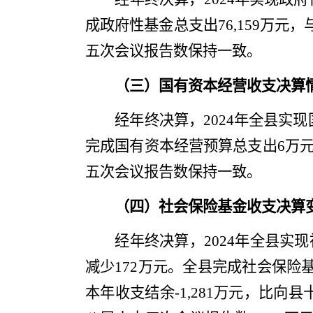
成政府性基金总支出
76,159
万元，
五次会议
报告数
保持一致
。
（三）国有资本经营收支决算
经年终决算，
202
4
年
全县
实现
完成
国有资本经营预算总支出
6
万
五次会议
报告数保持一致。
（四）社会保险基金收支决算
经年终决算，
202
4
年全县实现
减少
172
万元。全县完成社会保险
本年收支结余
-1,281
万元，比向
县