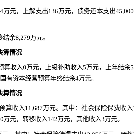
04
万元，上解支出
136
万元，债务还本支出
45,000
终结余
8,279
万元。
决算情况
预算收入
0
万元，上级补助收入
5
万元，上年结余
5
国有资本经营预算
年终结余
4
万元。
决算情况
预算收入
11,687
万元。其中：社会保险保费收入
益
0
万元，转移收入
142
万元，其他收入
3
万元。