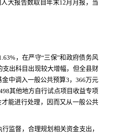
向人大报告数取自年末
12
月月报，当
1.63%
，在严守“三保”和政府债务风
的支出科目出现较大增幅
，
但
全县财
基金中调入一般公共预算
3
，
366
万元
498
其他地方自行试点项目收益专项
金才能进行处理，因而又从一般公共
执行监督，合理规划相关资金支出，