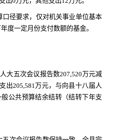
支出
0
万元，其他支出
12
万元。
算口径要求，仅对机关事业单位基本
下年度一定月份支付数额的基金。
届人大五次会议
报告数
207,520
万元减
支出
205,581
万元，
与
向
县十八届人
一般公共预算结余结转
（结转下年支
大五次会议
报告数
保持一致
。全县完