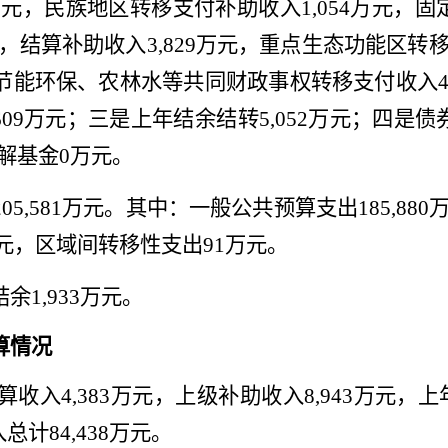
万元
，
民族地区转移支付补助收入
1,054
万元
，
固
，
结算补助收入
3,829
万元
，
重点生态功能区转
节能环保、农林水等共同财政事权转移支付收入
609
万元；三是上年结余结转
5,052
万元；四是债
解基金
0
万元。
205,581
万元。其中：一般公共预算支出
185,880
元
，区域间转移性支出
91
万元
。
结余
1,933
万元。
算情况
算收入
4,383
万元，上级补助收入
8,943
万元，上
入总计
84,438
万元。