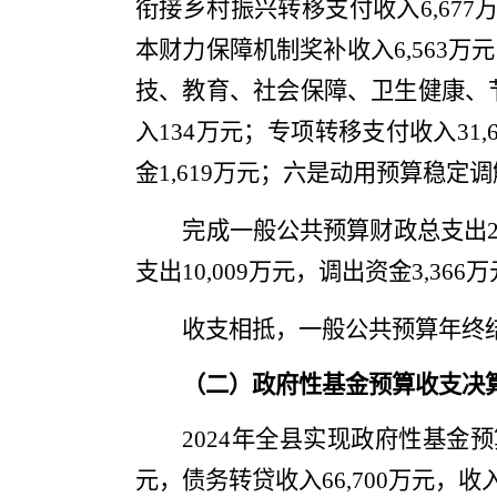
衔接乡村振兴转移支付收入
6,677
本财力保障机制奖补收入
6,563
万元
技、教育、社会保障、卫生健康、
入
13
4
万元
；
专项转移支付收入
31,
金
1,619
万元；六是动用预算稳定调
完成一般公共预算财政总支出
支出
10,009
万元，调出资金
3,366
万
收支相抵，一般公共
预算年终
（二）政府性基金预算收支决
202
4
年
全县实现
政府性基金预
元，
债务转贷收入
66,700
万元，
收