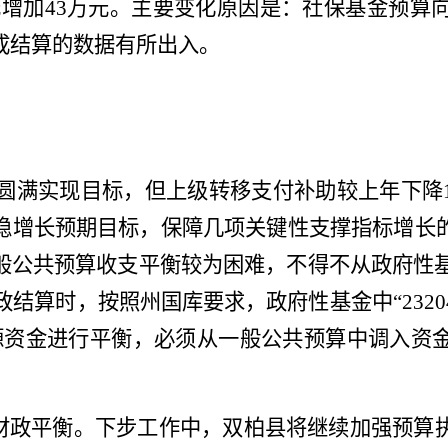
元
增加
43
万元。主要变化原因是：
社保基金预算
成结算的数据有所出入
。
圆满实现目标，但上级转移支付补助较上年下降
稳增长
预期目标，
保障
几项关键性支撑指标增长
般公共预算收支平衡较为困难，
不得不从
政府性
政结算时，按照州国库要求，政府性基金中“
2320
源资金进行平衡，必须从一般公共预算中调入资
财政平衡
。下步工作中，
双柏县
将
继续
加强预算