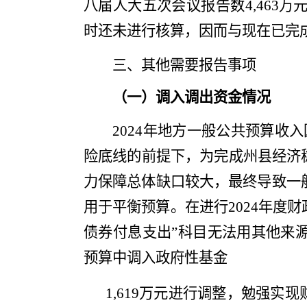
八届人大五次会议
报告数
4,463
万
时还未进行核算，因而与现在已完
三、
其他
需要报告事项
（一）调入调出资金情况
2024
年地方一般公共预算收入
险底线的前提下，为完成州县经济
力保障
总体
缺口较大，
最终导致一
用于平衡预算。在进行
2024
年度财
债券付息支出”科目无法用其他来
预算中调入
政府性基金
1
,
619
万元
进行调整，勉强实现