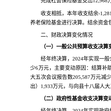
完成
社会保险基金支出
12,968
收支相抵，
本年
收支结余
-1,28
养老保险基金进行决算。
结余资金
二、财政决算变化情况
（一）一般公共预算收支决算
经年终决算，
202
4
年实现一般
少
6
万元，主要变动原因：结算补
大五次会议
报告数
205,587
万元减
出）
1,933
万元，
与
向
县十八届人大
（二）政府性基金收支决算变
经年终决算，
202
4
年实现政府