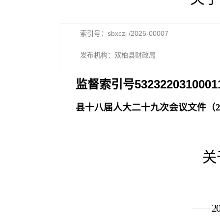
索引号：sbxczj /2025-00007
发布机构：双柏县财政局
监督索引号
5323220310001
县十
八
届人大
二十九
次会议文件（
关
——2