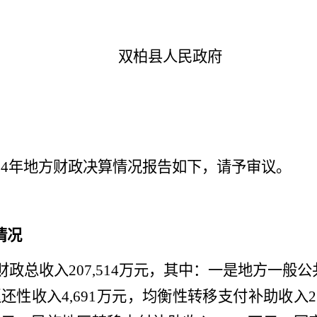
双柏县
人民政府
24
年地方财政决算情况
报告如下
，请予审议。
情况
财政总收入
207,514
万元，其中：一是地方一般公
返还性收入
4,691
万元
，
均衡性转移支付补助收入
2