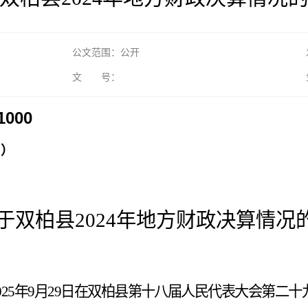
公文范围：公开
文 号：
1000
2
）
于
双柏县
2024年地方财政决算情况
0
2
5
年
9
月
29
日在双柏县第十
八
届人民代表大会第
二十