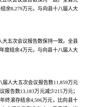
终结余
8,279
万元，
与
向
县十八届人大
人大五次会议
报告数保持一致。
全县
年度结余
4
万元，与向
县十八届人大
八届人大五次会议
报告数
11,859
万元
议
报告数
13,183
万元
减少
215
万元；
年终滚存结余
4,506
万元，比向
县十