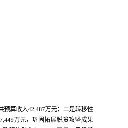
共预算收入
42,487
万元；二是转移性
7,449
万元
，
巩固拓展脱贫攻坚成果