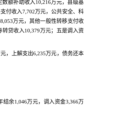
定数额补助收入
10,216
万元
，
县级基
移支付收入
7,702
万元
，
公共安全、科
48,053
万元
，
其他一般性转移支付收
券转贷收入
10,379
万元；五是调入资
万元，上解支出
6,235
万元，债
务
还本
年结余
1,046
万元，调入资金
3,366
万