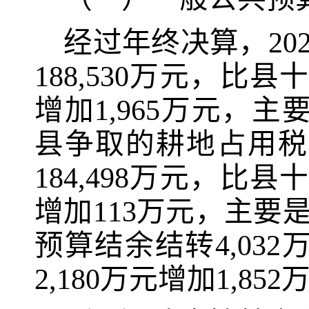
经过年终决算，
20
188,530
万元，比
县
增加
1,965
万元，主
县争取的耕地占用税
184,498
万元
，比
县
增加
113
万元，主要
预算结余结转
4,032
2,180
万元增加
1,852