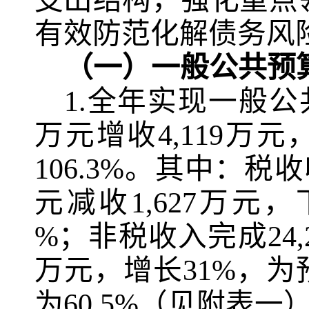
支出结构，强化重点
有效防范化解债务风
（一）一般公共预
1.
全年实现一般公
万元增收
4,119
万元
106.3%
。其中：税收
元减收
1,627
万元，
%
；非税收入完成
24,
万元，增长
31%
，为
为
60.5%
（见附表一