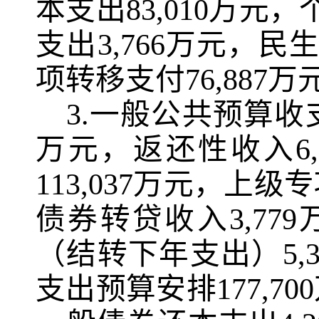
本支出
83,010
万元，
支出
3,766
万元，民
项转移支付
76,887
万
3.
一般公共预算收
万元，返还性收入
6
113,037
万元，上级专
债券转贷收入
3,779
（结转下年支出）
5,
支出预算安排
177,700