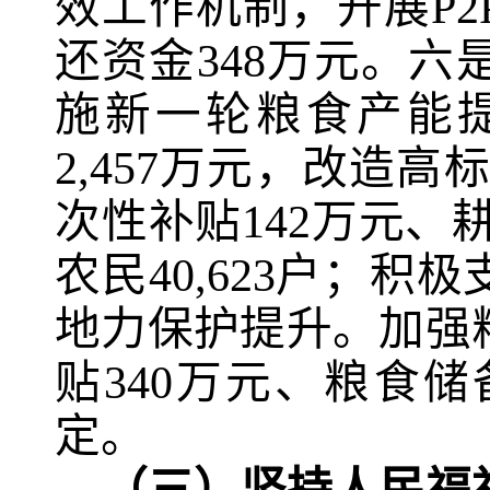
效工作机制，开展
P2
还资金
348
万元。六
施新一轮粮食产能
2,457
万元，改造高
次性补贴
142
万元、
农民
40,623
户；积极
地力保护提升。加强
贴
340
万元、粮食储
定。