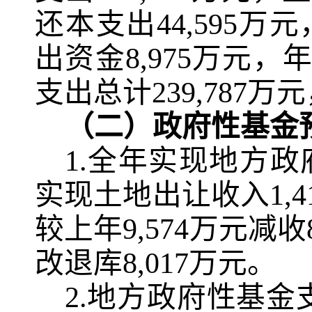
还本支出
44,595
万元
出资金
8,975
万元，
支出总计
239,787
万元
（二）政府性基金
1.
全年实现地方政
实现土地出让收入
1,4
较上年
9,574
万元减收
改退库
8,017
万元。
2.
地方政府性基金