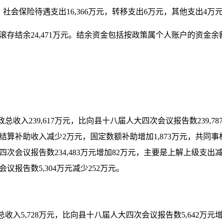
：社会保险待遇支出
16
,366
万元，转移支出
6
万元，其他支出
4
万
滚存结余
24,471
万元。结余资金包括按政策属个人账户的资金余
政总收入
239,617
万元，比向
县十八届人大
四
次会议报告数
239,78
结算补助收入减少
2
万元，固定数额补助增加
1
,873
万元，共同事
四次会议报告数
234,483
万元增加
82
万元，主要是上解上级支出
会议报告数
5,304
万元减少
252
万元
。
总收入
5,728
万元，比向
县十八届人大
四
次会议报告数
5,642
万元