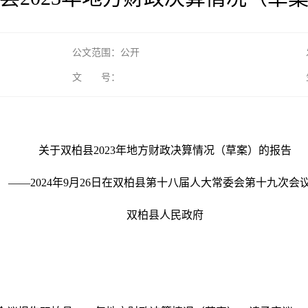
公文范围：公开
文 号：
关于双柏县
20
23
年地方财政决算情况
（草案）
的报
告
——
20
2
4
年
9
月
26
日在双柏县第
十八
届
人大常委会第十九次会
双柏县人民政府