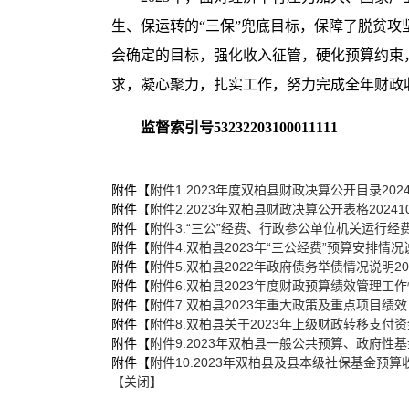
生、保运转的
“
三保
”
兜底目标，保障了脱贫攻
会
确定的目标，强化收入征管，硬化预算约束
求，凝心聚力，扎实工作，努力完成全年财政
监督索引号
53232203100011111
附件【
附件1.2023年度双柏县财政决算公开目录20241010
附件【
附件2.2023年双柏县财政决算公开表格202410100
附件【
附件3.“三公”经费、行政参公单位机关运行经费情况表2
附件【
附件4.双柏县2023年“三公经费”预算安排情况说明20
附件【
附件5.双柏县2022年政府债务举债情况说明202410
附件【
附件6.双柏县2023年度财政预算绩效管理工作情况20
附件【
附件7.双柏县2023年重大政策及重点项目绩效目标情况
附件【
附件8.双柏县关于2023年上级财政转移支付资金安排
附件【
附件9.2023年双柏县一般公共预算、政府性基金和
附件【
附件10.2023年双柏县及县本级社保基金预算收支科
【关闭】