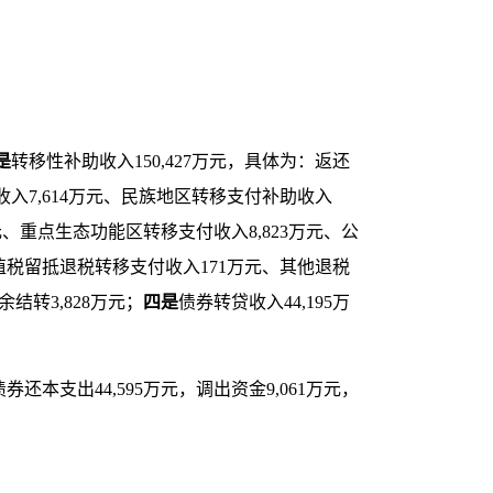
是
转移性补助收入
150,427
万元，具体为：返还
收入
7,614
万元、民族地区转移支付补助收入
元、
重点生态功能区
转移支付收入
8,823
万元、公
值税留抵退税转移支付收入
171
万元、其他退税
余结转
3,828
万元；
四
是
债券转贷收入
44,195
万
债券还本支出
44,595
万元，调出资金
9,061
万元，