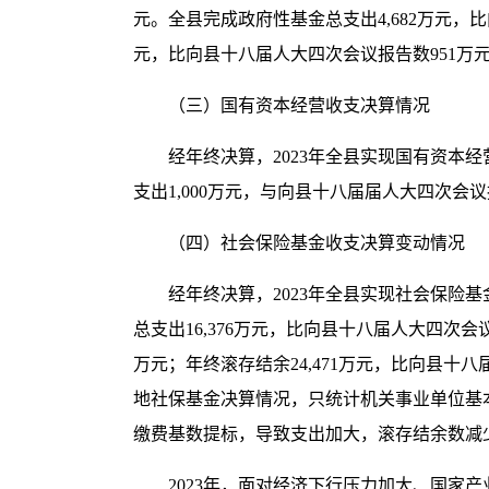
元。全县完成
政府性基金总支出
4,682
万元，比
元，比
向
县十八届人大四次会议报告数
951
万
（三）国有资本经营收支决算情况
经年终决算，
2023
年
全县
实现国有资本经
支出
1,000
万元，
与
向
县十八届届人大四次会议
（四）社会保险基金收支决算变动情况
经年终决算，
2023
年全县实现社会保险基
总支出
16,376
万元，比向
县十八届人大四次会
万元；年终滚存结余
24,471
万元，比向
县十八
地社保基金决算情况，只统计机关事业单位基
缴费基数提标，导致支出加大，滚存结余数减
2023
年，面对经济下行压力加大、国家产