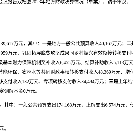
会议报告
双柏县
2023
年地方财政决算情况
（草案），请予审议
。
239,617
万元，其中：
一是
地方一般公共预算收入
40,167
万元；
二
,959
万元
、
巩固拓展脱贫攻坚成果同乡村振兴有效衔接转移支付
级基本财力保障机制奖补收入
6,455
万元、结算补助收入
5,113
万
节能环保、农林水等共同财政事权转移支付收入
48,369
万元、增
移支付收入
132
万元、专项转移支付收入
34,494
万元；
三是
上年结
定调解基金
0
万元。
。其中：一般公共预算支出
174,168
万元，上解支出
6,574
万元，
元。