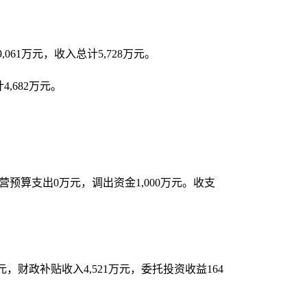
9,061
万元，收入总计
5,728
万元。
计
4,682
万元。
营预算支出
0
万元，调出资金
1,000
万元。收支
元，财政补贴收入
4,521
万元，委托投资收益
164