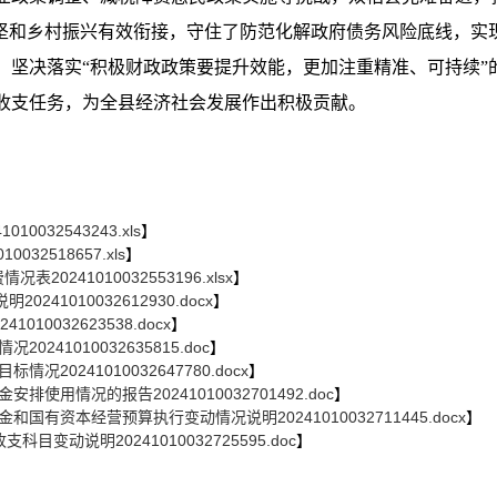
坚和乡村振兴有效衔接，守住了防范化解政府债务风险底线，实
，坚决落实
“
积极财政政策要提升效能，更加注重精准、可持续
”
收支任务，为全县经济社会发展作出积极贡献。
032543243.xls
】
32518657.xls
】
0241010032553196.xlsx
】
241010032612930.docx
】
10032623538.docx
】
241010032635815.doc
】
20241010032647780.docx
】
使用情况的报告20241010032701492.doc
】
国有资本经营预算执行变动情况说明20241010032711445.docx
】
目变动说明20241010032725595.doc
】