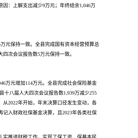
原因：上解支出减少
9
万元；年终结余
1
,046
万
5
万元保持一致。
全县完成
国有资本经营预算总
大四次会议报告数
5
万元保持一致。
946
万元增加
114
万元。
全县完成
社会保险基金
县十八届人大四次会议报告数
1,939
万减少
255
：从
2022
年开始，年末决算口径发生变动，
各
再记入财政社保基金决算，且
2023
年各类社保
扎实推进财税工作，实现了保工资、保基本民