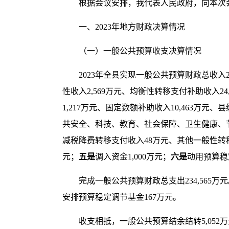
根据会议安排，
我代表人民政府，
向本次
一、
2023
年地方财政决算情况
（一）一般公共预算收支决算情况
2023
年
全县实现
一般
公共预算财政总收入
性收入
2,569
万元
、
均衡性转移支付补助收入
24
1,217
万元、固定数额补助收入
10,463
万元、县
共安全、科技、教育、社会保障、卫生健康、
减税降费转移支付收入
48
万元、其他一般性转
元；
五是
调入资金
1,000
万元；
六是
动用预算稳
完成
一般
公共预算财政总支出
234,565
万元
安排预算稳定调节基金
167
万元。
收支相抵，一般公共预算结余结转
5,052
万