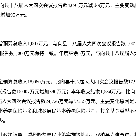
向
县十八届人大
四
次会议报告数
4,691
万元减少
9
万元，主要变动
元增加
95
万元
。
营预算总收入
1,005
万元，
与
向
县十八届人大
四
次会议报告数
1,00
报告数
1,000
万元保持一致。年度结余
5
万元，与
向
县十八届届人
金预算总收入
18,060
万元，比向
县十八届人大
四
次会议报告数
17,
议报告数
16,007
万元增加
396
万元；
本年收支结余
1,684
万元，比向
届人大四次会议报告数
24,726
万元减少
255
万元。主要变化原因是
本养老保险基金和城乡居民基本养老保险基金，其余基金类型不
少。
业政策调整、减税降费惠民政策实施等挑战，
双柏县
克难奋进，