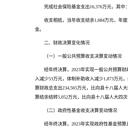
完成
社会保险基金支出
16,376
万元，其中
收支相抵，当年收支结余
1,684
万元，年度
金。
二、财政决算变化情况
（一）一般公共预算收支决算变动情况
经年终决算，
2023
年实现一般公共预算财
入减少
53
万元，体制补助收入减少
1
,873
万元，
算财政总支出
234
,565
万元
，比向
县十八届人大
算结余结转
5,052
万元，
比
向
县十八届人大四次
（二）政府性基金收支决算变动情况
经年终决算，
2023
年实现政府性基金预算