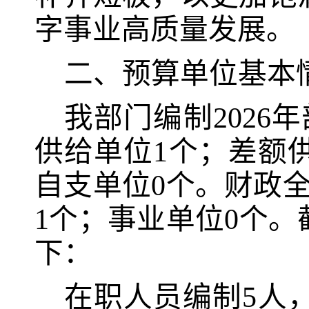
字事业高质量发展
。
二、预算单位基本
我部门编制
2026
年
供给单位
1
个；
差额
自支单位
0
个。财政
1
个；事业单位
0
个。
下：
在职人员编制
5
人