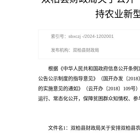
持农业新
索引号：sbxczj -/2024-1202001
发布机构：双柏县财政局
根据《
中华人民共和国
政府信息公开条
例
公告公示制度的指导意见》（国开办发〔
2018
的实施意见的通如》（云开办〔
2018
〕
109
号
运行、常态化公开，保障贫困群众知情权、参
文件名
1
：
双柏县财政局关于安排双柏县