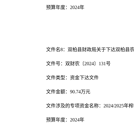
预算年度：
202
4
年
文件名
8
：双柏县财政局关于下达双柏县
文件号：双财农〔
202
4
〕
131
号
文件类型：资金下达文件
文件金额：
90.74
万元
文件涉及的专项资金名称：
2024/2025
年榨
预算年度：
202
4
年