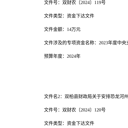
文件号：双财农〔
202
4
〕
119
号
文件类型：资金下达文件
文件金额：
14
万元
文件涉及的专项资金名称：
2023
年度中央
预算年度：
202
4
年
文件名
2
：
双柏县财政局关于安排恐龙河
文件号：双财农〔
202
4
〕
120
号
文件类型：资金下达文件