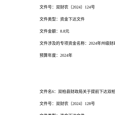
文件号：双财农〔
202
4
〕
124
号
文件类型：资金下达文件
文件金额：
8.8
元
文件涉及的专项资金名称：
2024
年州级财
预算年度：
202
4
年
文件名
6
：双柏县财政局关于提前下达双
文件号：双财农〔
202
4
〕
128
号