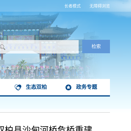
长者模式
无障碍浏览
生态双柏
政务专题
及双柏县沙甸河桥危桥重建