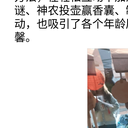
谜、神农投壶赢香囊、
动，也吸引了各个年龄
馨。