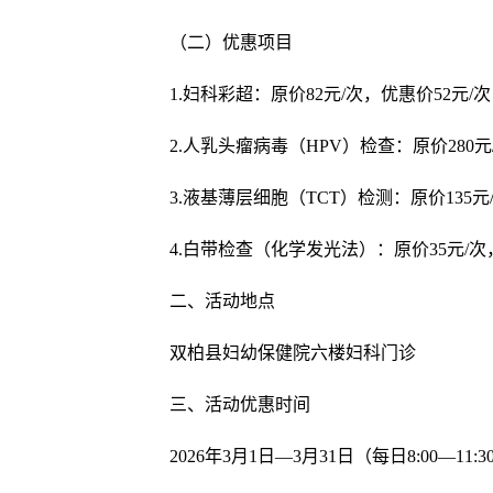
（二）优惠项目
1.妇科彩超：原价82元/次，优惠价52元/
2.人乳头瘤病毒（HPV）检查：原价280元
3.液基薄层细胞（TCT）检测：原价135元
4.白带检查（化学发光法）：原价35元/次
二、活动地点
双柏县妇幼保健院六楼妇科门诊
三、活动优惠时间
2026年3月1日—3月31日（每日8:00—11