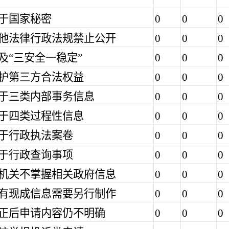
属于国家秘密
0
0
0
其他法律行政法规禁止公开
0
0
0
危及“三安全一稳定”
0
0
0
保护第三方合法权益
0
0
0
属于三类内部事务信息
0
0
0
属于四类过程性信息
0
0
0
属于行政执法案卷
0
0
0
属于行政查询事项
0
0
0
本机关不掌握相关政府信息
0
0
0
没有现成信息需要另行制作
0
0
0
补正后申请内容仍不明确
0
0
0