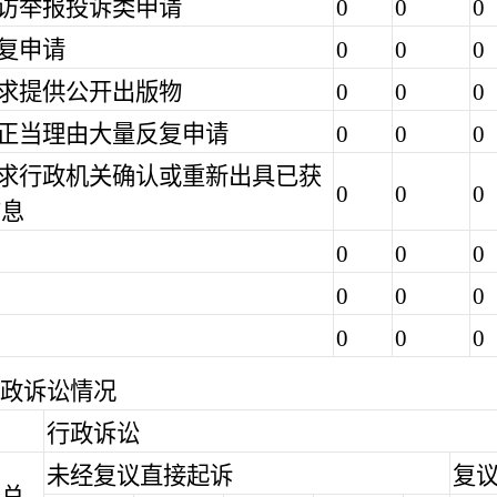
信访举报投诉类申请
0
0
0
重复申请
0
0
0
要求提供公开出版物
0
0
0
无正当理由大量反复申请
0
0
0
要求行政机关确认或重新出具已获
0
0
0
信息
0
0
0
0
0
0
0
0
0
政诉讼情况
行政诉讼
未经复议直接起诉
复