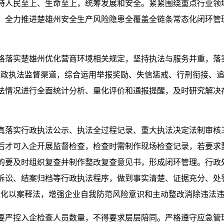
持人民至上、生命至上，统筹发展和安全。紧紧围绕重点行业领
，全力推进楚雄州安全生产风险隐患全覆盖全链条常态化闭环管
。
格落实楚雄州优化营商环境相关规定，坚持执法与服务并重，落
行政执法监督渠道，综合运用举报奖励、失信惩戒、行刑衔接、
法情况进行全面统计分析、量化评价和通报提醒，及时研究解决
真落实行政执法公示、执法全过程记录、重大执法决定法制审核三
后才可入企开展监督检查，检查时需制作现场检查记录，若要求
的要及时组织复查并制作整改复查意见书，形成闭环管理。行政
诉讼、结案归档等行政执法程序，做到事实清楚、证据充分、处
强化以案释法，增强企业自我防范风险意识和主动整改消除违法
要严控入企检查人员数量，不得要求层层陪同。严格遵守应急管