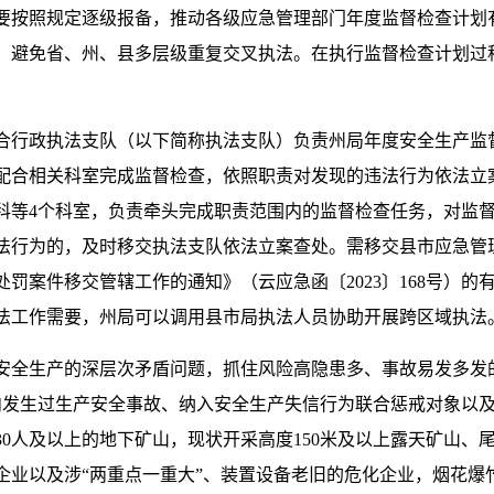
要按照规定逐级报备，推动各级应急管理部门年度监督检查计划
，避免省、州、县多层级重复交叉执法。在执行监督检查计划过
合行政执法支队（以下简称执法支队）负责州局年度安全生产监
配合相关科室完成监督检查，依照职责对发现的违法行为依法立
科等4个科室，负责牵头完成职责范围内的监督检查任务，对监
法行为的，及时移交执法支队依法立案查处。需移交县市应急管
罚案件移交管辖工作的通知》（云应急函〔2023〕168号）
法工作需要，州局可以调用县市局执法人员协助开展跨区域执法
安全生产的深层次矛盾问题，抓住风险高隐患多、事故易发多发
内发生过生产安全事故、纳入安全生产失信行为联合惩戒对象以
0人及以上的地下矿山，现状开采高度150米及以上露天矿山、
企业以及涉“两重点一重大”、装置设备老旧的危化企业，烟花