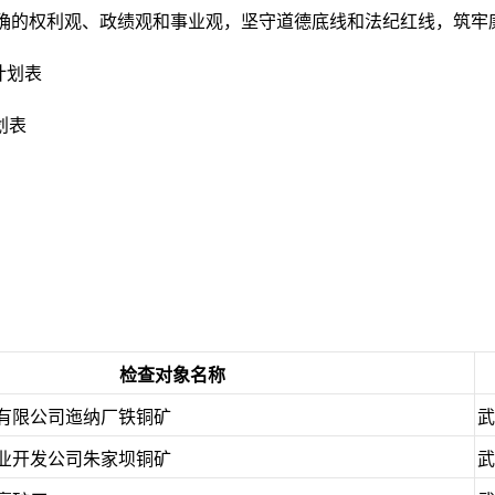
确的权利观、政绩观和事业观，坚守道德底线和法纪红线，筑牢
计划表
划表
检查对象名称
有限公司迤纳厂铁铜矿
武
业开发公司朱家坝铜矿
武