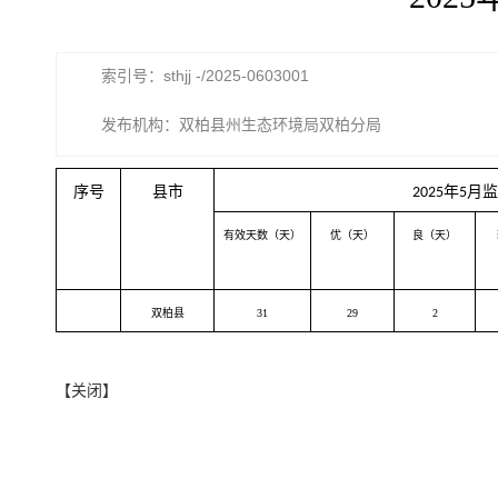
索引号：sthjj -/2025-0603001
发布机构：双柏县州生态环境局双柏分局
序号
县市
年
月监
2025
5
有效天数（天）
优（天）
良（天）
双柏县
3
1
29
2
【关闭】