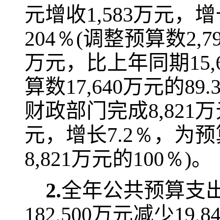
元增收
1,583
万元，增
204％
(
调整预算数
2,7
万元，比上年同期
15,
算数
17,640
万元的
89.
财政部门完成
8,821
万
元，增长
7.2％
，为预
8,821
万元的
100％)
。
2.
全年公共预算支
182,500
万元减少
19,8