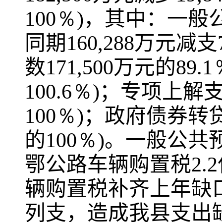
100％)
，其中：一般
同期
160,288
万元减支
数
171,500
万元的
89.1
100.6％)
；专项上解
100％)
；政府债券转
的
100％)
。一般公共
鄂公路车辆购置税
2.2
辆购置税补齐上年缺
列支，造成我县支出