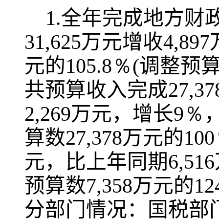
1.
全年完成地方财
31,625
万元增收
4,897
元的
105.8％
(
调整预
共预算收入完成
27,37
2,269
万元，增长
9％
算数
27,378
万元的
100
元，比上年同期
6,516
预算数
7,358
万元的
12
分部门情况：国税部