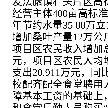
发法
脿
镇石头片区高
经营主体
400
亩高标
年节约水量
35.88
万立
增加桑叶产量
12
万公
项目区农民收入增加
元，项目区农民人均
支出
20,911
万元，
同
校配齐配全食堂聘用
障基本工资的基础上