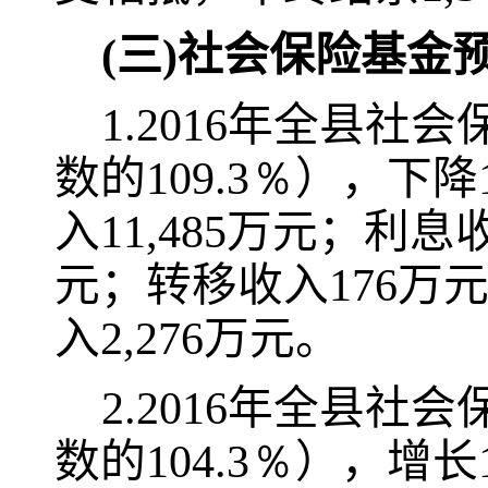
(
三
)
社会保险基金
1.2016
年全县社会
数的
109.3％
），下降
入
11,485
万元；利息
元；转移收入
176
万
入
2,276
万元。
2.2016
年全县社会
数的
104.3％
），增长