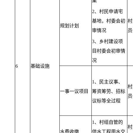
案
2、村民申请宅
基地，村委会初
村
规划计划
审情况
员
3、乡村建设项
目村委会初审情
况
6
基础设施
1、民主议事、
村
一事一议项目
筹资筹劳、招标
员
议标等全过程
1、村组自管的
村
水费收缴
供水工程用水交