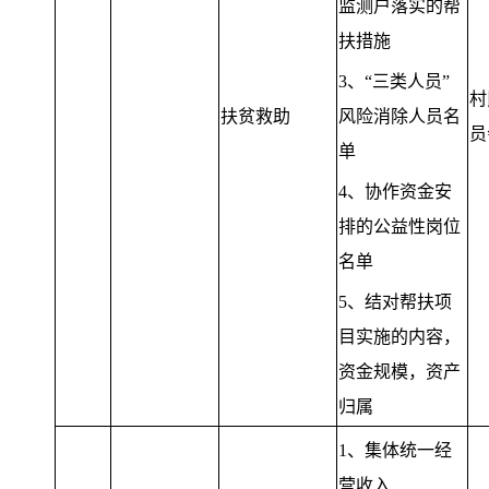
监测户落实的帮
扶措施
3、“三类人员”
村
扶贫救助
风险消除人员名
员
单
4、协作资金安
排的公益性岗位
名单
5、结对帮扶项
目实施的内容，
资金规模，资产
归属
1、集体统一经
营收入