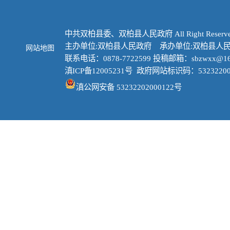
申请
1.
中共双柏县委、双柏县人民政府 All Right Reserve
2.
主办单位:双柏县人民政府 承办单位:双柏县人
网站地图
联系电话：0878-7722599 投稿邮箱：sbzwxx@16
左下角注
滇ICP备12005231号
政府网站标识码：53232200
码：6751
滇公网安备 53232202000122号
3.
码：0878－
4.
http://ys
69acb17e8
5.
（二
本机
自收到申