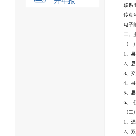
开年报
联系电话
传真号码
电子邮箱
二、
（一
1、
2、
3、
4、
5、
6、
（二
1、通
2、