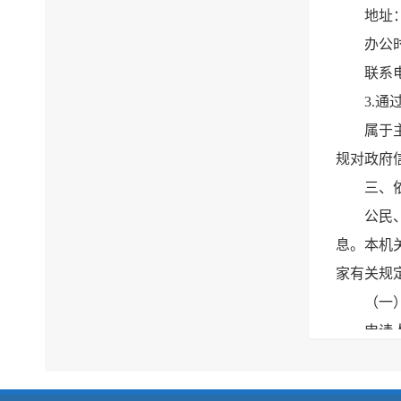
地址
办公时
联系电
3.
属于
规对政府
三、
公民
息。本机
家有关规
（一
申请
描述需详
柏县交通