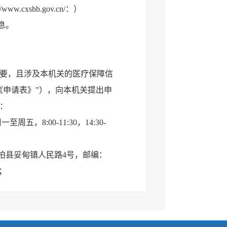
cxshb.gov.cn/：）
息。
要，且涉及本机关的医疗保障信
《申请表》”），向本机关提出申
：
8:00-11:30，14:30-
柏县妥甸镇人民路4号，邮编：
；
e68ed9-3b23-48d4-b4ba-