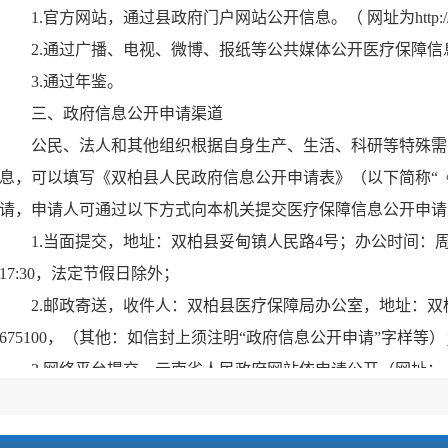
1.官方网站，通过县政府门户网站公开信息。（ 网址为http://www.
2.通过广播、电视、微博、报纸等公共媒体公开医疗保障信
3.通过年鉴。
三、政府信息公开申请渠道
公民、法人和其他组织根据自身生产、生活、科研等特殊需
息，可以填写《双柏县人民政府信息公开申请表》（以下简称“
请，申请人可通过以下方式向本机关提交医疗保障信息公开申请
1.当面提交，地址：双柏县妥甸镇人民路4号；办公时间：周一至周五，
17:30，法定节假日除外；
2.邮政寄送，收件人：双柏县医疗保障局办公室，地址：双
675100，（其他：如信封上须注明“政府信息公开申请”字样等）
3.网络平台提交，云南省人民政府网站依申请公开（网址：
http://ysqgk.yn.gov.cn/YSQGK/ShenQingZZ/ShenQingRLX?bmid=01
39ca28590b06
）