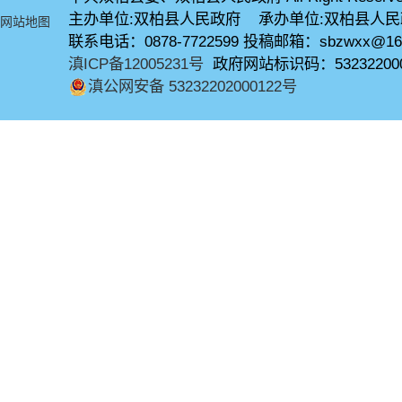
主办单位:双柏县人民政府 承办单位:双柏县人
网站地图
联系电话：0878-7722599 投稿邮箱：sbzwxx@16
滇ICP备12005231号
政府网站标识码：53232200
滇公网安备 53232202000122号