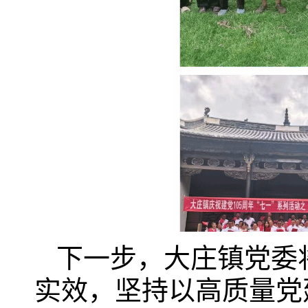
下一步，大庄镇党委
实效，坚持以高质量党