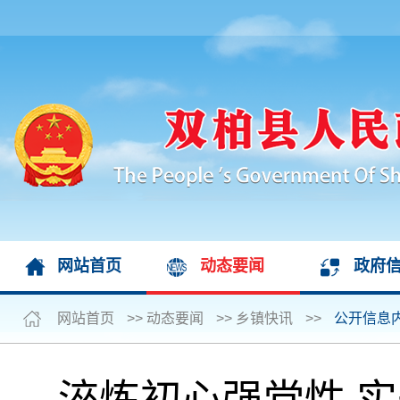
网站首页
动态要闻
政府
网站首页
>>
动态要闻
>>
乡镇快讯
>>
公开信息