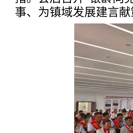
事、为镇域发展建言献