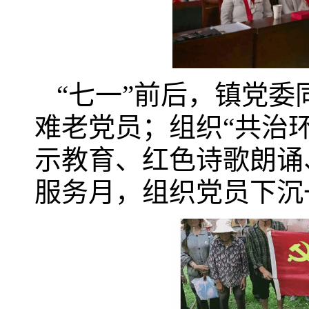
“七一”前后，镇党委
难老党员；组织“共治
示教育、红色诗歌朗诵
服务月，组织党员下沉