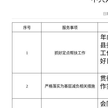
日
序号
服务事项
年
县
工
1
抓好定点帮扶工作
好
贯
作
2
严格落实为基层减负相关措施
会