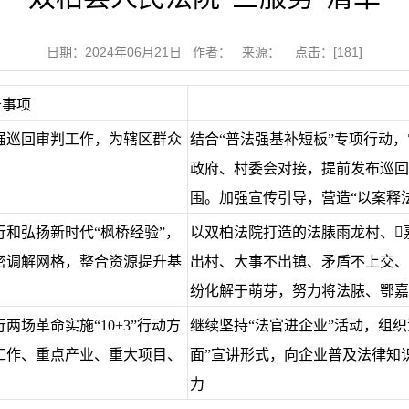
日期：2024年06月21日 作者： 来源： 点击：[
181
]
务事项
强巡回审判工作，为辖区群众
结合“普法强基补短板”专项行动
政府、村委会对接，提前发布巡回
围。加强宣传引导，营造“以案释
和弘扬新时代“枫桥经验”，
以双柏法院打造的法脿雨龙村、
密调解网格，整合资源提升基
出村、大事不出镇、矛盾不上交、
纷化解于萌芽，努力将法脿、鄂嘉
场革命实施“10+3”行动方
继续坚持“法官进企业”活动，组
工作、重点产业、重大项目、
面”宣讲形式，向企业普及法律知
力